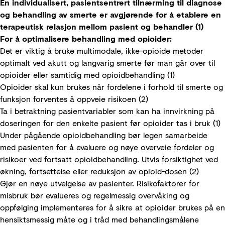
En individualisert, pasientsentrert tilnærming til diagnose
og behandling av smerte er avgjørende for å etablere en
terapeutisk relasjon mellom pasient og behandler (1)
For å optimalisere behandling med opioider:
Det er viktig å bruke multimodale, ikke-opioide metoder
optimalt ved akutt og langvarig smerte før man går over til
opioider eller samtidig med opioidbehandling (1)
Opioider skal kun brukes når fordelene i forhold til smerte og
funksjon forventes å oppveie risikoen (2)
Ta i betraktning pasientvariabler som kan ha innvirkning på
doseringen for den enkelte pasient før opioider tas i bruk (1)
Under pågående opioidbehandling bør legen samarbeide
med pasienten for å evaluere og nøye overveie fordeler og
risikoer ved fortsatt opioidbehandling. Utvis forsiktighet ved
økning, fortsettelse eller reduksjon av opioid-dosen (2)
Gjør en nøye utvelgelse av pasienter. Risikofaktorer for
misbruk bør evalueres og regelmessig overvåking og
oppfølging implementeres for å sikre at opioider brukes på en
hensiktsmessig måte og i tråd med behandlingsmålene