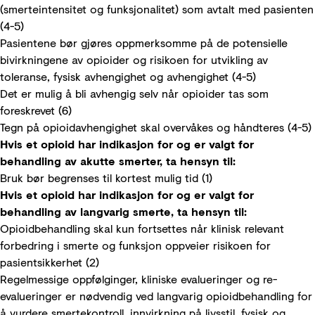
(smerteintensitet og funksjonalitet) som avtalt med pasienten
(4-5)
Pasientene bør gjøres oppmerksomme på de potensielle
bivirkningene av opioider og risikoen for utvikling av
toleranse, fysisk avhengighet og avhengighet (4-5)
Det er mulig å bli avhengig selv når opioider tas som
foreskrevet (6)
Tegn på opioidavhengighet skal overvåkes og håndteres (4-5)
Hvis et opioid har indikasjon for og er valgt for
behandling av akutte smerter, ta hensyn til:
Bruk bør begrenses til kortest mulig tid (1)
Hvis et opioid har indikasjon for og er valgt for
behandling av langvarig smerte, ta hensyn til:
Opioidbehandling skal kun fortsettes når klinisk relevant
forbedring i smerte og funksjon oppveier risikoen for
pasientsikkerhet (2)
Regelmessige oppfølginger, kliniske evalueringer og re-
evalueringer er nødvendig ved langvarig opioidbehandling for
å vurdere smertekontroll, innvirkning på livsstil, fysisk og