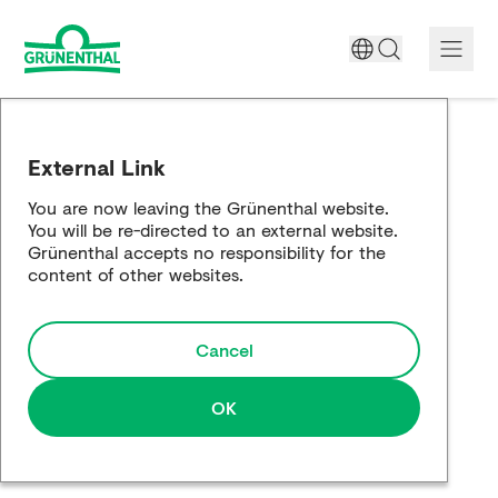
A World Free of Pain
External Link
Company
You are now leaving the Grünenthal website.
You will be re-directed to an external website.
Science
Grünenthal accepts no responsibility for the
content of other websites.
Partnering
Cancel
Responsibility
Media
OK
Careers